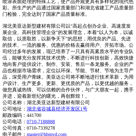
喷涂表面处理的特殊工艺，使产品外观更具有多样化的现代色
彩。所生产的产品通过国家质量部门和湖北省建工产品质量部
门检验，完全达到了国家产品质量标准。
湖北美亚达新型建材有限公司以“高起点创办企业、高速度发
展企业、高科技管理企业”的发展理念，本着“以人为本，以诚
取信，以质取胜，以新争天下”的思想，用优良的产品、先进
的技术、一流的服务、优惠的价格去赢得用户、开拓市场。公
司经过多年的发展，现已培养了一只具有高素质水平的专业队
伍，能够充分发挥其技术优势，不断进行科技创新，高效快捷
地向客户提供设计、制作、安装、售后一条龙服务。企业的产
品也根据市场需求，定位以环保、节能、节材、节地为主导产
品，深受用户青睐。美亚达公司将不断地进行技术革新，为用
户设计、生产更多、更新、更优质的产品，以更优越的服务，
做您真诚热情、可以信赖的合作伙伴，与广大朋友一起，携手
并进，迎着新世纪的曙光，再创辉煌！。
公司名称：湖北美亚达新型建材有限公司
公司地址：
湖北省谷城县经济开发区1号
邮政编码：441700
公司电话：
0710-7188888
公司传真：0710-7339278
电子邮件：
master@hbmyd.com