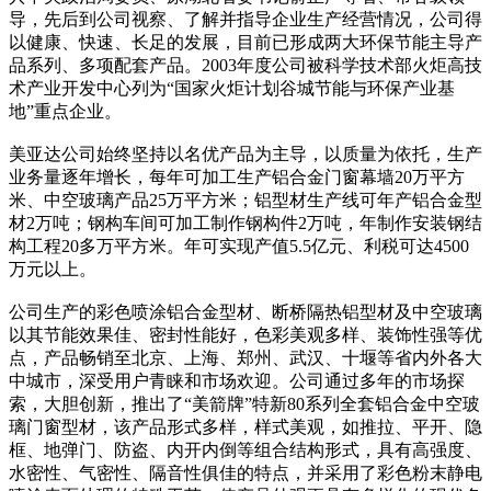
导，先后到公司视察、了解并指导企业生产经营情况，公司得
以健康、快速、长足的发展，目前已形成两大环保节能主导产
品系列、多项配套产品。2003年度公司被科学技术部火炬高技
术产业开发中心列为“国家火炬计划谷城节能与环保产业基
地”重点企业。
美亚达公司始终坚持以名优产品为主导，以质量为依托，生产
业务量逐年增长，每年可加工生产铝合金门窗幕墙20万平方
米、中空玻璃产品25万平方米；铝型材生产线可年产铝合金型
材2万吨；钢构车间可加工制作钢构件2万吨，年制作安装钢结
构工程20多万平方米。年可实现产值5.5亿元、利税可达4500
万元以上。
公司生产的彩色喷涂铝合金型材、断桥隔热铝型材及中空玻璃
以其节能效果佳、密封性能好，色彩美观多样、装饰性强等优
点，产品畅销至北京、上海、郑州、武汉、十堰等省内外各大
中城市，深受用户青睐和市场欢迎。公司通过多年的市场探
索，大胆创新，推出了“美箭牌”特新80系列全套铝合金中空玻
璃门窗型材，该产品形式多样，样式美观，如推拉、平开、隐
框、地弹门、防盗、内开内倒等组合结构形式，具有高强度、
水密性、气密性、隔音性俱佳的特点，并采用了彩色粉末静电